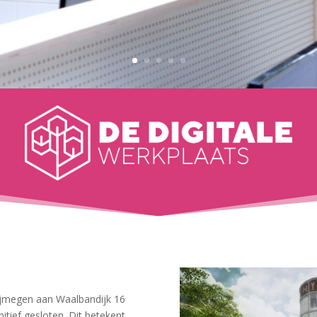
jmegen aan Waalbandijk 16
itief gesloten. Dit betekent