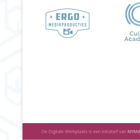
De Digitale Werkplaats is een initiatief van
NYMA