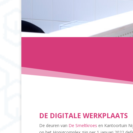
DE DIGITALE WERKPLAATS
De deuren van
De Smeltkroes
en Kantoortuin Ni
op het Honigcomplex zijn per 1 januari 2022 defin